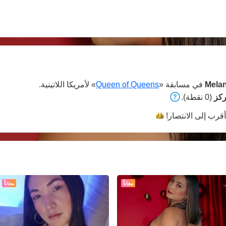
Melan
في مسابقة «
Queen of Queens
» لأمريكا اللاتينية.
(0 نقطة).
قرب إلى
الانتصار!
مجاناً
مجاناً