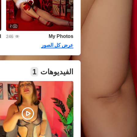
2
d
My Photos
246
عرض كل الصور
الفيديوهات
1