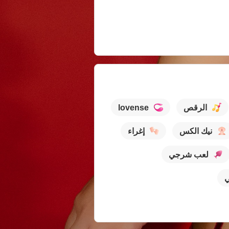
الرقص
lovense
نيك الكس
إغراء
لعب شرجي
ي