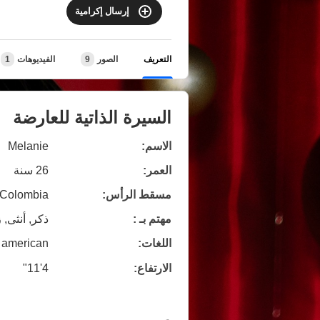
إرسال إكرامية
التعريف
الصور
9
الفيديوهات
1
السيرة الذاتية للعارضة
الاسم:
Melanie
العمر:
26 سنة
مسقط الرأس:
Colombia
مهتم بـ :
ذكر, أنثى, 
اللغات:
american
الارتفاع:
4'11"