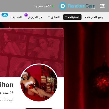
2420 متواجد
جميع العارضات
التصنيفات
السابق
كل العروض
المسابقات
lton
26 سنة, Colombia
البث الماضي: 4.02.26