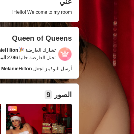
عني
Hello! Welcome to my room!
Queen of Queens
تشارك العارضة
ieHilton
تحتل العارضة حاليا
2786 المركز
أرسل التوكينز لجعل
MelanieHilton
أ
الصور
9
مجاناً