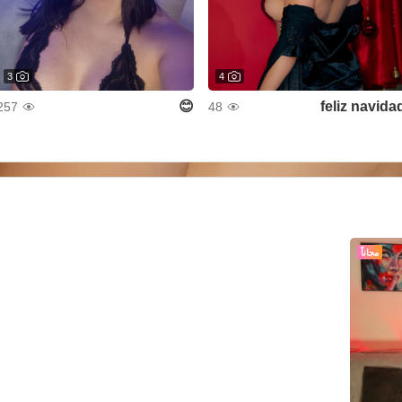
3
4
😊
feliz navida
257
48
مجاناً