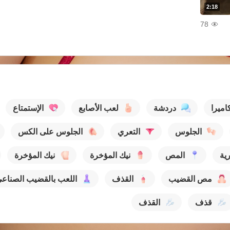
2:18
78
ميرا
دردشة
لعب الأصابع
الإستمتاع
الجلوس
التعري
الجلوس على الكس
رية
المص
نيك المؤخرة
نيك المؤخرة
مص القضيب
القذف
اللعب بالقضيب الصناع
قذف
القذف