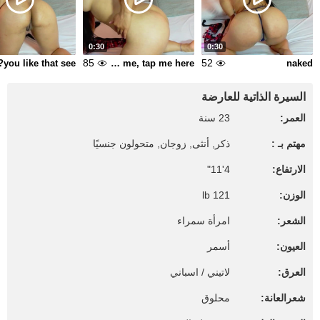
0:30
0:30
85
52
you like that see?
Kiss me, Say me, tap me here
naked
السيرة الذاتية للعارضة
العمر:
23 سنة
مهتم بـ :
ذكر, أنثى, زوجان, متحولون جنسيًا
الارتفاع:
4'11"
الوزن:
121 lb
الشعر:
امرأة سمراء
العيون:
أسمر
العرق:
لاتيني / اسباني
شعرالعانة:
محلوق