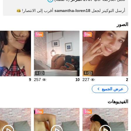
أرسل التوكينز لجعل
samantha-loren18
أقرب إلى
الانتصار!
الصور
مجاناً
مجاناً
1
1
257
227
9
10
2
عرض الجميع
الفيديوهات
مجاناً
مجاناً